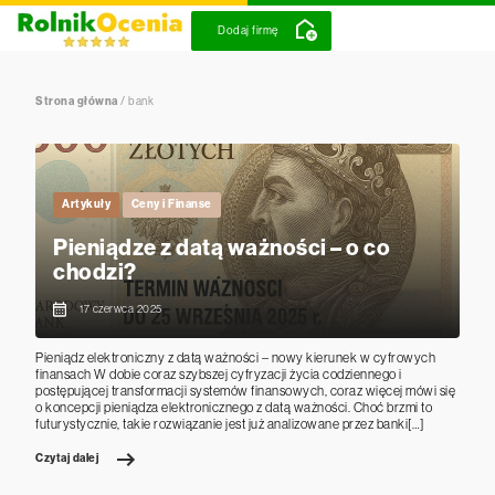
Dodaj firmę
Strona główna
/
bank
Artykuły
Ceny i Finanse
Pieniądze z datą ważności – o co
chodzi?
17 czerwca 2025
Pieniądz elektroniczny z datą ważności – nowy kierunek w cyfrowych
finansach W dobie coraz szybszej cyfryzacji życia codziennego i
postępującej transformacji systemów finansowych, coraz więcej mówi się
o koncepcji pieniądza elektronicznego z datą ważności. Choć brzmi to
futurystycznie, takie rozwiązanie jest już analizowane przez banki[…]
Czytaj dalej