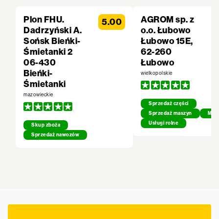
Plon FHU.
AGROM sp. z
5.00
Dadrzyński A.
o.o. Łubowo
Sońsk Bieńki-
Łubowo 15E,
Śmietanki 2
62-260
06-430
Łubowo
Bieńki-
wielkopolskie
Śmietanki
mazowieckie
Sprzedaż części
Sprzedaż maszyn
Mech
Usługi rolne
Skup zboża
Sprzedaż nawozów