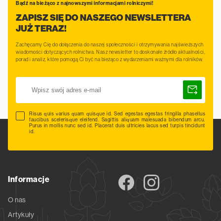
Bądź na bieżąco z najnowszymi informacjami rolniczymi!
ZAPISZ SIĘ DO NASZEGO NEWSLETTERA
JUŻ TERAZ!
Zachęcamy Cię do dołączenia do naszej społeczności i otrzymywania najświeższych
wiadomości dotyczących rolnictwa. Nasz newsletter to doskonałe źródło aktualności,
porad i analiz, które pomogą Ci być na bieżąco z wydarzeniami ważnymi dla rolników.
Risus quis varius quam quisque id. Sed egestas egestas fringilla phasellus
faucibus scelerisque eleifend. Sagittis aliquam malesuada bibendum arcu.
Purus in mollis nunc sed id. Placerat duis ultricies lacus sed turpis tincidunt
id.
Informacje
O nas
Artykuły