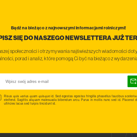
Bądź na bieżąco z najnowszymi informacjami rolniczymi!
PISZ SIĘ DO NASZEGO NEWSLETTERA JUŻ TER
szej społeczności i otrzymywania najświeższych wiadomości doty
lności, porad i analiz, które pomogą Ci być na bieżąco z wydarzen
Risus quis varius quam quisque id. Sed egestas egestas fringilla phasellus faucibus sceleris
eleifend. Sagittis aliquam malesuada bibendum arcu. Purus in mollis nunc sed id. Placerat d
ultricies lacus sed turpis tincidunt id.