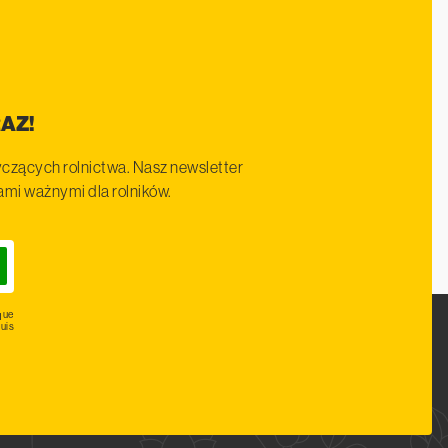
AZ!
czących rolnictwa. Nasz newsletter
iami ważnymi dla rolników.
que
uis