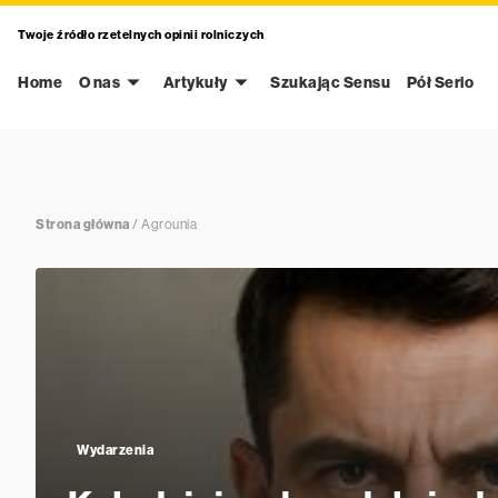
Twoje źródło rzetelnych opinii rolniczych
Home
O nas
Artykuły
Szukając Sensu
Pół Serio
Strona główna
/
Agrounia
Wydarzenia