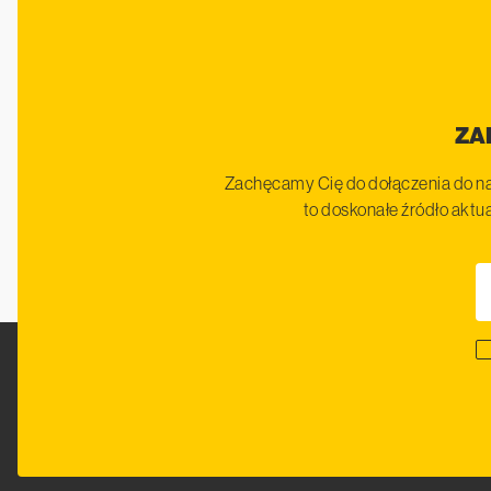
ZA
Zachęcamy Cię do dołączenia do na
to doskonałe źródło aktua