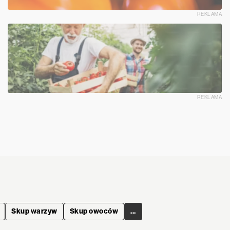
REKLAMA
REKLAMA
Skup warzyw
Skup owoców
...