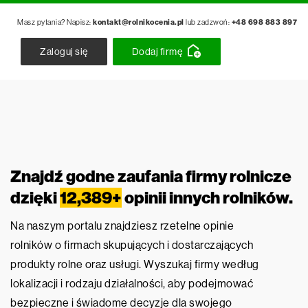
Masz pytania? Napisz:
kontakt@rolnikocenia.pl
lub zadzwoń:
+48 698 883 897
Zaloguj się
Dodaj firmę
Znajdź godne zaufania firmy rolnicze
dzięki
12,389+
opinii innych rolników.
Na naszym portalu znajdziesz rzetelne opinie
rolników o firmach skupujących i dostarczających
produkty rolne oraz usługi. Wyszukaj firmy według
lokalizacji i rodzaju działalności, aby podejmować
bezpieczne i świadome decyzje dla swojego