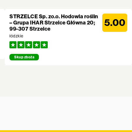
STRZELCE Sp. zo.o. Hodowla roślin
5.00
– Grupa IHAR Strzelce Główna 20;
99-307 Strzelce
łódzkie
Skup zboża