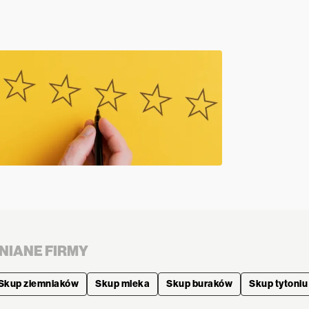
NIANE FIRMY
Skup ziemniaków
Skup mleka
Skup buraków
Skup tytoniu