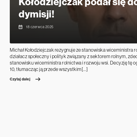
Kołodziejczak podał się d
dymisji!
18 czerwca 2025
Michał Kołodziejczak rezygnuje ze stanowiska wiceministra r
działacz społeczny i polityk związany z sektorem rolnym, zd
stanowisku wiceministra rolnictwa i rozwoju wsi. Decyzję tę og
10, tłumacząc ją przede wszystkim[…]
Czytaj dalej