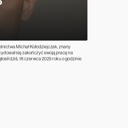
o
olnictwa Michał Kołodziejczak, znany
ecydował się zakończyć swoją pracę na
łosił dziś, 18 czerwca 2025 roku o godzinie