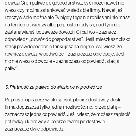
dowozi Ci on paliwo do gospodarstwa, być może nawet nie
wiesz czy można zatankować w siedzibie firmy. Nawet jeśli
rzeczywiście można ale Ty nigdy tego nie robiłeś ani nie masz
na ten temat wiedzy albo po prostu nigdy się nad tym nie
zastanawiałeś, bo zawsze dowozili Ci paliwo – zaznacz
odpowiedź „dowóz do gospodarstwa”. Jeśli mieszkasz blisko
stacji prawdopodobnie tankujesz na niej ale jeśli wiesz, że
również dowożą w podwórze – zaznaczasz obie opcje. Jeśli
nic nie wiesz o dowozie – zaznaczasz odpowiedź „stacja
paliw”.
Płatność za paliwo dowiezione w podwórze
Po prostu opisujesz w jaki sposób płacisz dostawcy. Jeśli
firma dopuszcza tylko jedną możliwość, np. przedpłatę –
zaznaczasz jedną odpowiedź. Jeśli wiesz, że możesz zapłacić
gotówką u kierowcy albo przelewem po dostawie –
zaznaczasz dwie odpowiedzi.