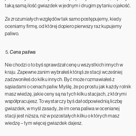
taką samą ilość gwiazdek w jednym i drugim pytaniu o jakość.
Ze zrozumiałych względów tak samo postępujemy, kiedy
oceniamy firmę, od której dopiero pierwszy raz kupujemy
paliwo.
Cena paliwa
Nie chodzi o to byś sprawdzał cenę u wszystkich innych w
kraju. Zapewne zanim wybrałeś którąś ze stacji wcześniej
zadzwoniłeś do kilku innych. Być może rozmawiałeś z
sąsiadami o cenach paliw. Myślę, że po prostu jak każdy rolnik
masz wiedzę, jakie ceny są na tych kilku stacjach, z którymi
współpracujesz. To wystarczy byś dał odpowiednią liczbę
gwiazdek, w myśl zasady, że im cena paliwa w ocenianej
stacji jest niższa, niż w pozostałych kilku o których masz
wiedzę – tym więcej gwiazdek dajesz.