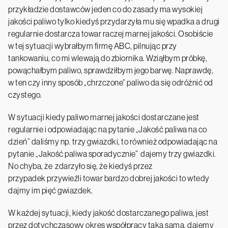
przykładzie dostawców jeden co do zasady ma wysokiej
jakości paliwo tylko kiedyś przydarzyła mu się wpadka a drugi
regularnie dostarcza towar raczej marnej jakości. Osobiście
w tej sytuacji wybrałbym firmę ABC, pilnując przy
tankowaniu, co mi wlewają do zbiornika. Wziąłbym próbkę,
powąchałbym paliwo, sprawdziłbym jego barwę. Naprawdę,
w ten czy inny sposób „chrzczone” paliwo da się odróżnić od
czystego.
W sytuacji kiedy paliwo marnej jakości dostarczane jest
regularnie i odpowiadając na pytanie „Jakość paliwa na co
dzień” daliśmy np. trzy gwiazdki, to również odpowiadając na
pytanie „Jakość paliwa sporadycznie” dajemy trzy gwiazdki.
No chyba, że zdarzyło się, że kiedyś przez
przypadek przywieźli towar bardzo dobrej jakości to wtedy
dajmy im pięć gwiazdek.
W każdej sytuacji, kiedy jakość dostarczanego paliwa, jest
przez dotychczasowy okres współpracy taka sama, dajemy