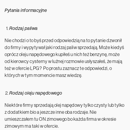
Pytania informacyjne
Rodzaj paliwa
Nie chodzi o to byś przed odpowiedzią na to pytanie dzwonił
do firmy i wypytywał jaki rodzaj paliw sprzedają. Może kiedyś
oprócz oleju napędowego kupiłeś u nich też benzynę, może
od kierowcy cysterny w luźnej rozmowie usłyszałeś, że mają
też w ofercie LPG? Po prostu zaznacz te odpowiedzi, o
których w tym momencie masz wiedzę.
Rodzaj oleju napędowego
Niektóre firmy sprzedają olej napędowy tylko czysty lub tylko
z dodatkiem bio a jeszcze inne oba rodzaje. Nie
umieszczałem tu ON zimowego bo każda firma w okresie
zimowym ma taki w ofercie.