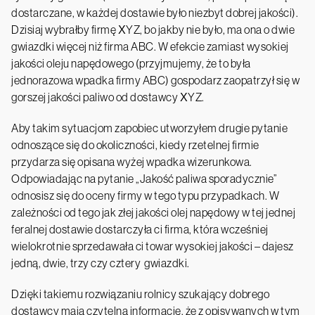
dostarczane, w każdej dostawie było niezbyt dobrej jakości).
Dzisiaj wybrałby firmę XYZ, bo jakby nie było, ma ona o dwie
gwiazdki więcej niż firma ABC. W efekcie zamiast wysokiej
jakości oleju napędowego (przyjmujemy, że to była
jednorazowa wpadka firmy ABC) gospodarz zaopatrzył się w
gorszej jakości paliwo od dostawcy XYZ.
Aby takim sytuacjom zapobiec utworzyłem drugie pytanie
odnoszące się do okoliczności, kiedy rzetelnej firmie
przydarza się opisana wyżej wpadka wizerunkowa.
Odpowiadając na pytanie „Jakość paliwa sporadycznie”
odnosisz się do oceny firmy w tego typu przypadkach. W
zależności od tego jak złej jakości olej napędowy w tej jednej
feralnej dostawie dostarczyła ci firma, która wcześniej
wielokrotnie sprzedawała ci towar wysokiej jakości – dajesz
jedną, dwie, trzy czy cztery gwiazdki.
Dzięki takiemu rozwiązaniu rolnicy szukający dobrego
dostawcy mają czytelną informację, że z opisywanych w tym