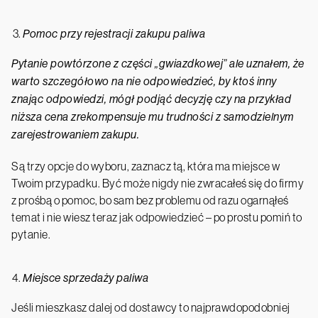
Pomoc przy rejestracji zakupu paliwa
Pytanie powtórzone z części „gwiazdkowej” ale uznałem, że
warto szczegółowo na nie odpowiedzieć, by ktoś inny
znając odpowiedzi, mógł podjąć decyzję czy na przykład
niższa cena zrekompensuje mu trudności z samodzielnym
zarejestrowaniem zakupu.
Są trzy opcje do wyboru, zaznacz tą, która ma miejsce w
Twoim przypadku. Być może nigdy nie zwracałeś się do firmy
z prośbą o pomoc, bo sam bez problemu od razu ogarnąłeś
temat i nie wiesz teraz jak odpowiedzieć – po prostu pomiń to
pytanie.
Miejsce sprzedaży paliwa
Jeśli mieszkasz dalej od dostawcy to najprawdopodobniej