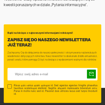
kwestii poruszanych w dziale „Pytania informacyjne”.
Bądź na bieżąco z najnowszymi informacjami rolniczymi!
ZAPISZ SIĘ DO NASZEGO NEWSLETTERA
JUŻ TERAZ!
Zachęcamy Cię do dołączenia do naszej społeczności i otrzymywania najświeższych
wiadomości dotyczących rolnictwa. Nasz newsletter to doskonałe źródło aktualności,
porad i analiz, które pomogą Ci być na bieżąco z wydarzeniami ważnymi dla rolników.
Risus quis varius quam quisque id. Sed egestas egestas fringilla phasellus
faucibus scelerisque eleifend. Sagittis aliquam malesuada bibendum arcu.
Purus in mollis nunc sed id. Placerat duis ultricies lacus sed turpis tincidunt
id.