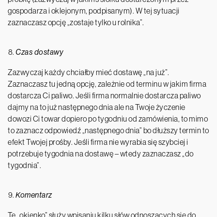
gospodarza i oklejonym, podpisanym). W tej sytuacji
zaznaczasz opcję „zostaje tylko u rolnika”.
Czas dostawy
Zazwyczaj każdy chciałby mieć dostawę „na już”.
Zaznaczasz tu jedną opcję, zależnie od terminu w jakim firma
dostarcza Ci paliwo. Jeśli firma normalnie dostarcza paliwo
dajmy na to już następnego dnia ale na Twoje życzenie
dowozi Ci towar dopiero po tygodniu od zamówienia, to mimo
to zaznacz odpowiedź „następnego dnia” bo dłuższy termin to
efekt Twojej prośby. Jeśli firma nie wyrabia się szybciej i
potrzebuje tygodnia na dostawę – wtedy zaznaczasz „do
tygodnia”.
Komentarz
Te „okienko” służy wpisaniu kilku słów odnoszących się do