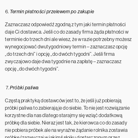
Termin płatności przelewem po zakupie
Zaznaczasz odpowiedź zgodną z tym jaki termin płatności
daje Ci dostawca. Jeśli co do zasady firma żąda płatności w
terminie do trzech dni ale wiesz, że w razie potrzebny możesz
wynegocjować dwutygodniowy termin – zaznaczasz opcję
„do trzech dni” i opcję „do dwóch tygodni”. Jeśli firma
zwyczajowo daje dwa tygodnie na zapłatę – zaznaczasz
opcję „do dwóch tygodni”.
Próbki paliwa
Częstą praktyką dostawców jest to, że jeśli już pobierają
próbki paliwa to zabierają je do siebie. To nie jest rozwiązanie
korzystne dla nas dlatego starajmy się wziąć dodatkową
próbkę dla siebie. Nieraz jest tak, że kierowca co do zasady
nie pobiera próbek ale na wyraźne żądanie rolnika zostawia
próbkę (zazwyczaj w jakimś słoiku dostarczonym przez