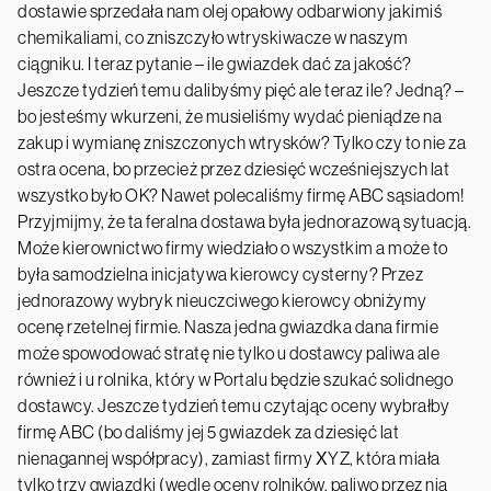
dostawie sprzedała nam olej opałowy odbarwiony jakimiś
chemikaliami, co zniszczyło wtryskiwacze w naszym
ciągniku. I teraz pytanie – ile gwiazdek dać za jakość?
Jeszcze tydzień temu dalibyśmy pięć ale teraz ile? Jedną? –
bo jesteśmy wkurzeni, że musieliśmy wydać pieniądze na
zakup i wymianę zniszczonych wtrysków? Tylko czy to nie za
ostra ocena, bo przecież przez dziesięć wcześniejszych lat
wszystko było OK? Nawet polecaliśmy firmę ABC sąsiadom!
Przyjmijmy, że ta feralna dostawa była jednorazową sytuacją.
Może kierownictwo firmy wiedziało o wszystkim a może to
była samodzielna inicjatywa kierowcy cysterny? Przez
jednorazowy wybryk nieuczciwego kierowcy obniżymy
ocenę rzetelnej firmie. Nasza jedna gwiazdka dana firmie
może spowodować stratę nie tylko u dostawcy paliwa ale
również i u rolnika, który w Portalu będzie szukać solidnego
dostawcy. Jeszcze tydzień temu czytając oceny wybrałby
firmę ABC (bo daliśmy jej 5 gwiazdek za dziesięć lat
nienagannej współpracy), zamiast firmy XYZ, która miała
tylko trzy gwiazdki (wedle oceny rolników, paliwo przez nią