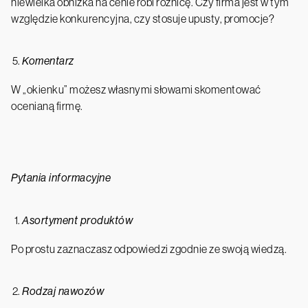
niewielka obniżka na cenie robi różnicę. Czy firma jest w tym
względzie konkurencyjna, czy stosuje upusty, promocje?
Komentarz
W „okienku” możesz własnymi słowami skomentować
ocenianą firmę.
Pytania informacyjne
Asortyment produktów
Po prostu zaznaczasz odpowiedzi zgodnie ze swoją wiedzą.
Rodzaj nawozów