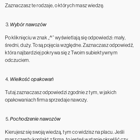
Zaznaczasz te rodzaje, o których masz wiedzę.
Wybór nawozów
Po kliknięciu w znak „^” wyświetlają się odpowiedzi: mały,
średni, duży. To są pojęcia względne. Zaznaczasz odpowiedź,
która najbardziej pokrywa się z Twoim subiektywnym
odczuciem.
Wielkość opakowań
Tutaj zaznaczasz odpowiedzi zgodnie z tym, w jakich
opakowaniach firma sprzedaje nawozy.
Pochodzenie nawozów
Kierujesz się swoją wiedzą, tym co widzisz na placu. Jeśli
masz częsty kontakt z firmą, to jesteś w stanie określić czy