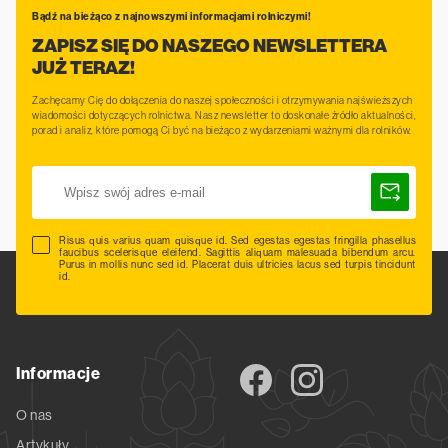
Bądź na bieżąco z najnowszymi informacjami rolniczymi!
ZAPISZ SIĘ DO NASZEGO NEWSLETTERA
JUŻ TERAZ!
Zachęcamy Cię do dołączenia do naszej społeczności i otrzymywania najświeższych
wiadomości dotyczących rolnictwa. Nasz newsletter to doskonałe źródło aktualności,
porad i analiz, które pomogą Ci być na bieżąco z wydarzeniami ważnymi dla rolników.
Risus quis varius quam quisque id. Sed egestas egestas fringilla phasellus
faucibus scelerisque eleifend. Sagittis aliquam malesuada bibendum arcu.
Purus in mollis nunc sed id. Placerat duis ultricies lacus sed turpis tincidunt
id.
Informacje
O nas
Artykuły