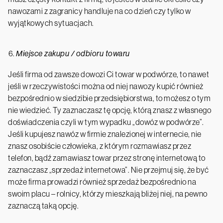
nawozami z zagranicy handluje na co dzień czy tylko w
wyjątkowych sytuacjach.
Miejsce zakupu / odbioru towaru
Jeśli firma od zawsze dowozi Ci towar w podwórze, to nawet
jeśli w rzeczywistości można od niej nawozy kupić również
bezpośrednio w siedzibie przedsiębiorstwa, to możesz o tym
nie wiedzieć. Ty zaznaczasz tę opcję, którą znasz z własnego
doświadczenia czyli w tym wypadku „dowóz w podwórze”.
Jeśli kupujesz nawóz w firmie znalezionej w internecie, nie
znasz osobiście człowieka, z którym rozmawiasz przez
telefon, bądź zamawiasz towar przez stronę internetową to
zaznaczasz „sprzedaż internetowa”. Nie przejmuj się, że być
może firma prowadzi również sprzedaż bezpośrednio na
swoim placu – rolnicy, którzy mieszkają bliżej niej, na pewno
zaznaczą taką opcję.